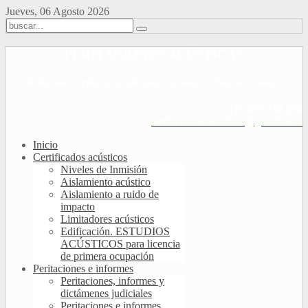
Jueves, 06 Agosto 2026
PERITACIONES ACÚSTICAS
Mediciones, Certificados, Informes, Normativa y Estudios Acústicos
Tel. 639 132 238
peritacionesacusticas@gmail.com
Inicio
Certificados acústicos
Niveles de Inmisión
Aislamiento acústico
Aislamiento a ruido de
impacto
Limitadores acústicos
Edificación. ESTUDIOS
ACÚSTICOS para licencia
de primera ocupación
Peritaciones e informes
Peritaciones, informes y
dictámenes judiciales
Peritaciones e informes