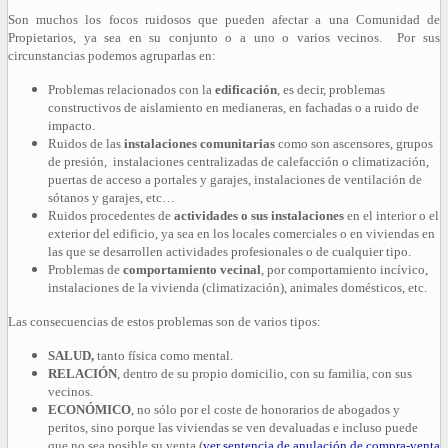
Son muchos los focos ruidosos que pueden afectar a una Comunidad de
Propietarios, ya sea en su conjunto o a uno o varios vecinos. Por sus
circunstancias podemos agruparlas en:
Problemas relacionados con la
edificación
, es decir, problemas
constructivos de aislamiento en medianeras, en fachadas o a ruido de
impacto.
Ruidos de las
instalaciones comunitarias
como son ascensores, grupos
de presión, instalaciones centralizadas de calefacción o climatización,
puertas de acceso a portales y garajes, instalaciones de ventilación de
sótanos y garajes, etc…
Ruidos procedentes de
actividades o sus instalaciones
en el interior o el
exterior del edificio, ya sea en los locales comerciales o en viviendas en
las que se desarrollen actividades profesionales o de cualquier tipo.
Problemas de
comportamiento vecinal
, por comportamiento incívico,
instalaciones de la vivienda (climatización), animales domésticos, etc.
Las consecuencias de estos problemas son de varios tipos:
SALUD,
tanto física como mental.
RELACIÓN
, dentro de su propio domicilio, con su familia, con sus
vecinos.
ECONÓMICO
, no sólo por el coste de honorarios de abogados y
peritos, sino porque las viviendas se ven devaluadas e incluso puede
que no sea posible su venta (
ver sentencia de anulación de compra-venta